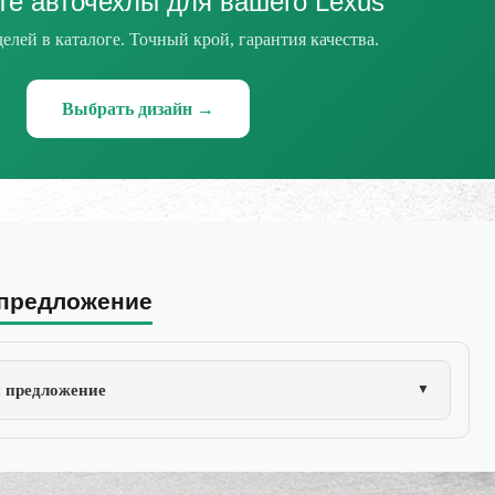
те авточехлы для вашего Lexus
елей в каталоге. Точный крой, гарантия качества.
Выбрать дизайн →
 предложение
и предложение
▼