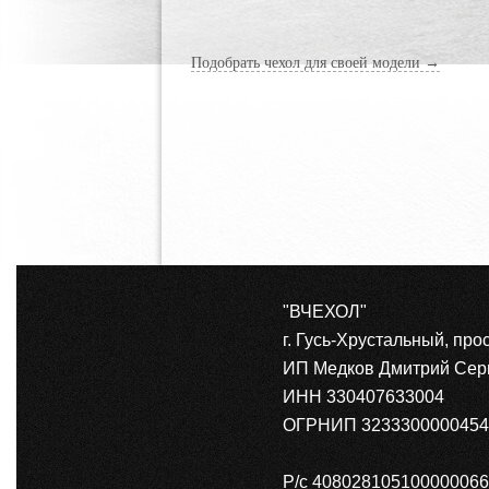
Подобрать чехол для своей модели →
"ВЧЕХОЛ"
г. Гусь-Хрустальный, про
ИП Медков Дмитрий Сер
ИНН 330407633004
ОГРНИП 3233300000454
Р/с 40802810510000006