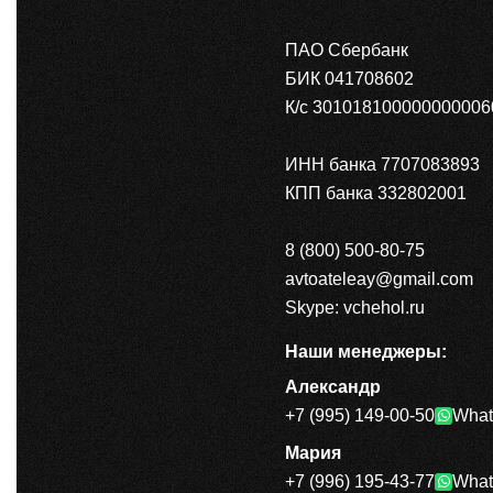
ПАО Сбербанк
БИК 041708602
К/с 301018100000000006
ИНН банка 7707083893
КПП банка 332802001
8 (800) 500-80-75
avtoateleay@gmail.com
Skype: vchehol.ru
Наши менеджеры:
Александр
+7 (995) 149-00-50
What
Мария
+7 (996) 195-43-77
What