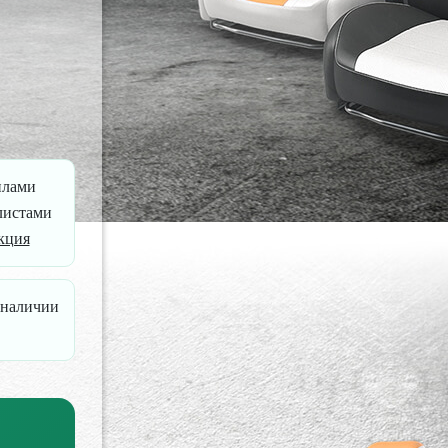
илами
листами
кция
 наличии