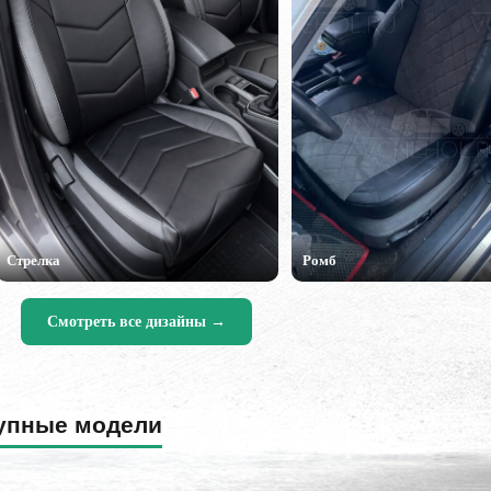
Стрелка
Ромб
Смотреть все дизайны →
упные модели