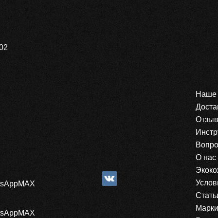
02
Наше 
Доста
Отзы
Инстр
Вопро
О нас
Экоко
Услов
sApp
MAX
Стать
Марки
sApp
MAX