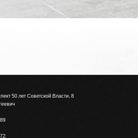
спект 50 лет Советской Власти, 8
геевич
89
672