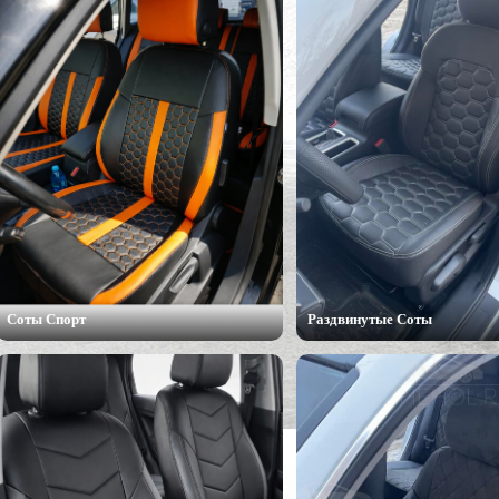
Соты Спорт
Раздвинутые Соты