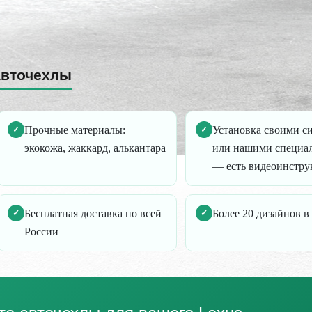
авточехлы
Прочные материалы:
Установка своими с
✓
✓
экокожа, жаккард, алькантара
или нашими специа
— есть
видеоинстру
Бесплатная доставка по всей
Более 20 дизайнов в
✓
✓
России