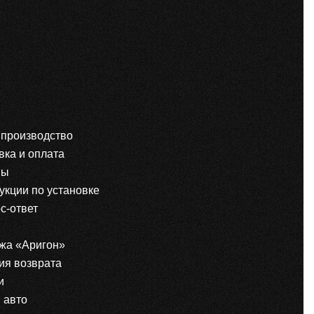
производство
вка и оплата
вы
укции по установке
с-ответ
жа «Аригон»
ия возврата
и
 авто