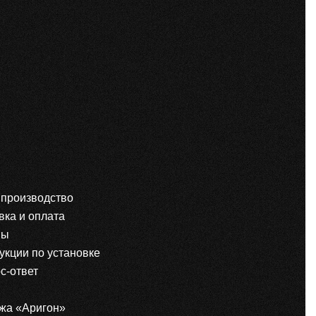
производство
вка и оплата
вы
укции по установке
с-ответ
жа «Аригон»