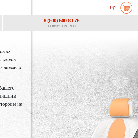
0р.
8 (800) 500-80-75
бесплатно по России
ть их
отовить
дставлена
 Вашего
е лишним
стороны на