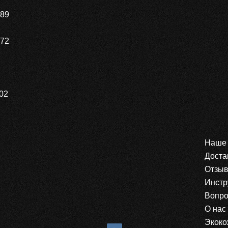
89
672
02
Наше 
Доста
Отзы
Инстр
Вопро
О нас
Экоко