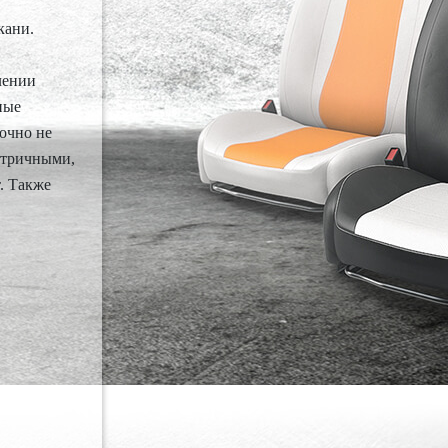
кани.
лении
ные
точно не
етричными,
. Также