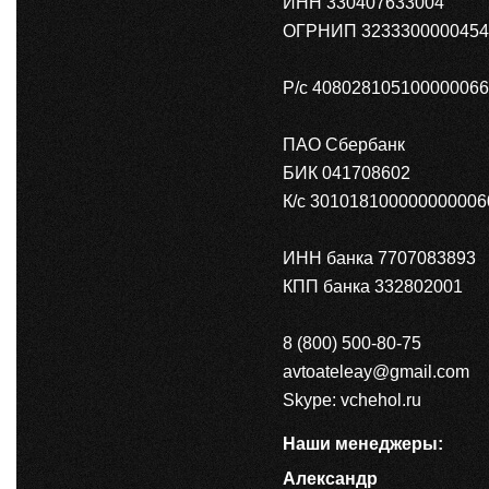
ИНН 330407633004
ОГРНИП 3233300000454
Р/с 40802810510000006
ПАО Сбербанк
БИК 041708602
К/с 301018100000000006
ИНН банка 7707083893
КПП банка 332802001
8 (800) 500-80-75
avtoateleay@gmail.com
Skype: vchehol.ru
Наши менеджеры:
Александр