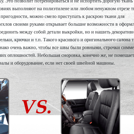
у. Это позволит потренироваться и не испортить дорогую ткань
овиях выполняют на полиэтилене или любом ненужном отрезе т
пригодности, можно смело приступать к раскрою ткани для
чехлов своими руками открывает большие возможности в оформ
оединить между собой детали выкройки, но и нашить декоратив
тельки, крючки и т.п. Такого красивого и оригинального салона 
днако очень важно, чтобы все швы были ровными, строчки симм
очих оплошностей. Небольшая сноровка, конечно же, не помешает
иалы и оборудование, если нет своей швейной машины.