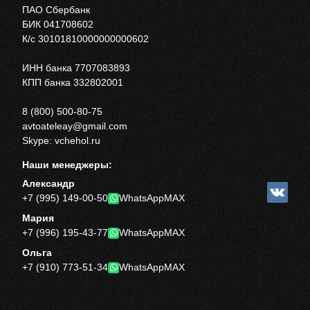
ПАО Сбербанк
БИК 041708602
К/с 30101810000000000602
ИНН банка 7707083893
КПП банка 332802001
8 (800) 500-80-75
avtoateleay@gmail.com
Skype: vchehol.ru
Наши менеджеры:
Александр
+7 (995) 149-00-50
WhatsApp
MAX
Мария
+7 (996) 195-43-77
WhatsApp
MAX
Ольга
+7 (910) 773-51-34
WhatsApp
MAX