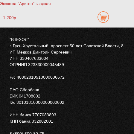
Экокожа "Аригон" гладкая
1 200р.
"ВЧЕХОЛ"
г. Гусь-Хрустальный, проспект 50 лет Советской Власти, 8
ИП Медков Дмитрий Сергеевич
ИНН 330407633004
ОГРНИП 323330000045489
Р/с 40802810510000006672
ПАО Сбербанк
БИК 041708602
К/с 30101810000000000602
ИНН банка 7707083893
КПП банка 332802001
8 (800) 500-80-75