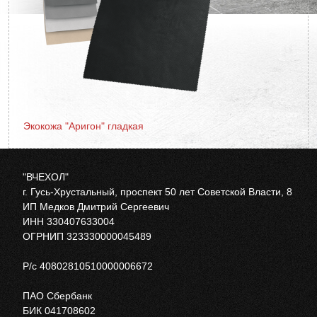
Экокожа "Аригон" гладкая
"ВЧЕХОЛ"
г. Гусь-Хрустальный, проспект 50 лет Советской Власти, 8
ИП Медков Дмитрий Сергеевич
ИНН 330407633004
ОГРНИП 323330000045489
Р/с 40802810510000006672
ПАО Сбербанк
БИК 041708602