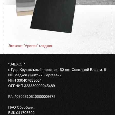
Экокожа "Аригон" гладкая
"ВЧЕХОЛ"
г. Гусь-Хрустальный, проспект 50 лет Советской Власти, 8
ИП Медков Дмитрий Сергеевич
ИНН 330407633004
ОГРНИП 323330000045489
Р/с 40802810510000006672
ПАО Сбербанк
БИК 041708602