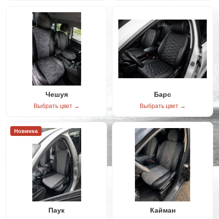
Чешуя
Барс
Выбрать цвет →
Выбрать цвет →
Новинка
Паук
Кайман