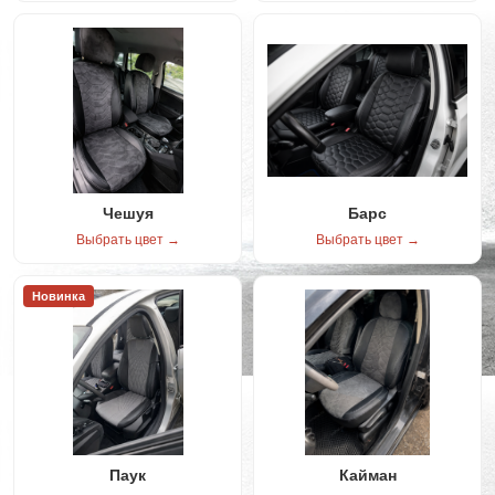
Чешуя
Барс
Выбрать цвет →
Выбрать цвет →
Новинка
Паук
Кайман