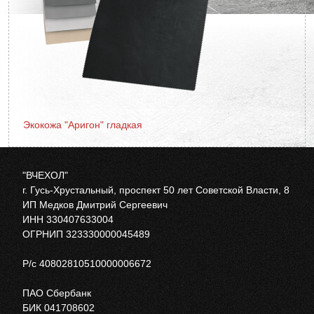
Экокожа "Аригон" гладкая
"ВЧЕХОЛ"
г. Гусь-Хрустальный, проспект 50 лет Советской Власти, 8
ИП Медков Дмитрий Сергеевич
ИНН 330407633004
ОГРНИП 323330000045489
Р/с 40802810510000006672
ПАО Сбербанк
БИК 041708602