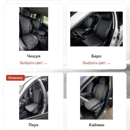
Чешуя
Барс
Выбрать цвет →
Выбрать цвет →
Новинка
Паук
Кайман