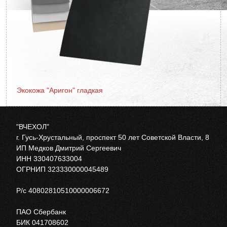
Экокожа "Аригон" гладкая
"ВЧЕХОЛ"
г. Гусь-Хрустальный, проспект 50 лет Советской Власти, 8
ИП Медков Дмитрий Сергеевич
ИНН 330407633004
ОГРНИП 323330000045489
Р/с 40802810510000006672
ПАО Сбербанк
БИК 041708602