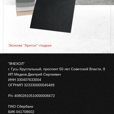
Экокожа "Аригон" гладкая
"ВЧЕХОЛ"
г. Гусь-Хрустальный, проспект 50 лет Советской Власти, 8
ИП Медков Дмитрий Сергеевич
ИНН 330407633004
ОГРНИП 323330000045489
Р/с 40802810510000006672
ПАО Сбербанк
БИК 041708602