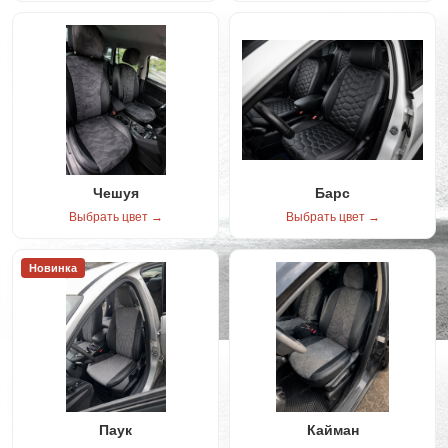
Чешуя
Барс
Выбрать цвет →
Выбрать цвет →
Новинка
Паук
Кайман