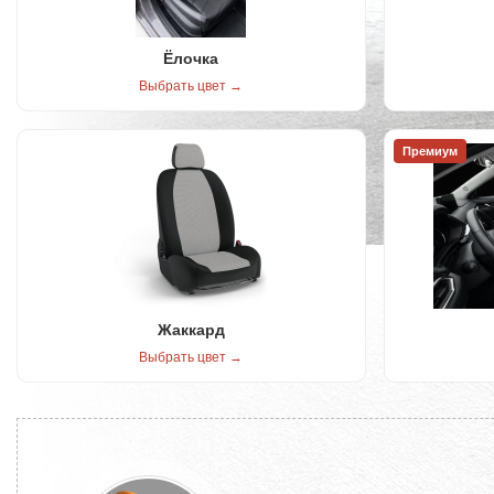
Ёлочка
Выбрать цвет →
Премиум
Жаккард
Выбрать цвет →