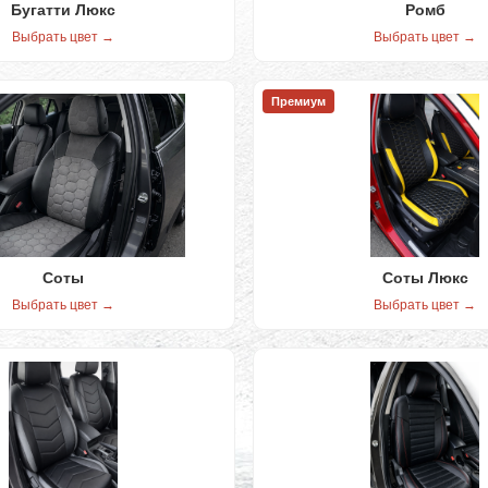
Бугатти Люкс
Ромб
Выбрать цвет →
Выбрать цвет →
Премиум
Соты
Соты Люкс
Выбрать цвет →
Выбрать цвет →