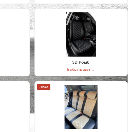
3D Ромб
Выбрать цвет →
Люкс