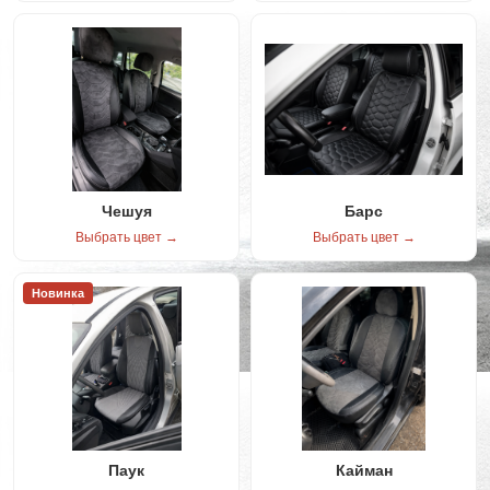
Чешуя
Барс
Выбрать цвет →
Выбрать цвет →
Новинка
Паук
Кайман