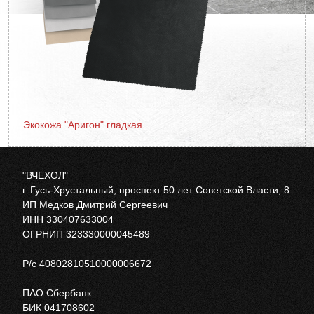
Экокожа "Аригон" гладкая
"ВЧЕХОЛ"
г. Гусь-Хрустальный, проспект 50 лет Советской Власти, 8
ИП Медков Дмитрий Сергеевич
ИНН 330407633004
ОГРНИП 323330000045489
Р/с 40802810510000006672
ПАО Сбербанк
БИК 041708602