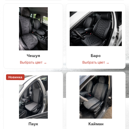
Чешуя
Барс
Выбрать цвет →
Выбрать цвет →
Новинка
Паук
Кайман