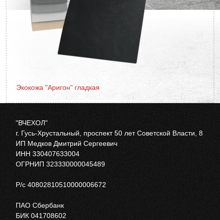
Экокожа "Аригон" гладкая
"ВЧЕХОЛ"
г. Гусь-Хрустальный, проспект 50 лет Советской Власти, 8
ИП Медков Дмитрий Сергеевич
ИНН 330407633004
ОГРНИП 323330000045489
Р/с 40802810510000006672
ПАО Сбербанк
БИК 041708602