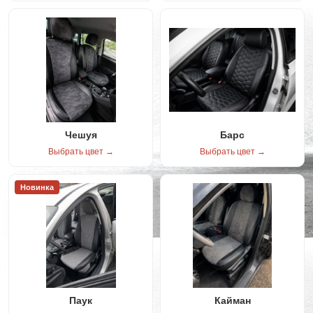
Чешуя
Барс
Выбрать цвет →
Выбрать цвет →
Новинка
Паук
Кайман