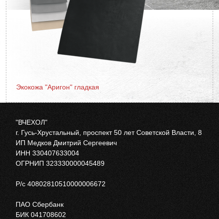
Экокожа "Аригон" гладкая
"ВЧЕХОЛ"
г. Гусь-Хрустальный, проспект 50 лет Советской Власти, 8
ИП Медков Дмитрий Сергеевич
ИНН 330407633004
ОГРНИП 323330000045489
Р/с 40802810510000006672
ПАО Сбербанк
БИК 041708602