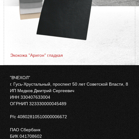
Экокожа "Аригон" гладкая
"ВЧЕХОЛ"
г. Гусь-Хрустальный, проспект 50 лет Советской Власти, 8
ИП Медков Дмитрий Сергеевич
ИНН 330407633004
ОГРНИП 323330000045489
Р/с 40802810510000006672
ПАО Сбербанк
БИК 041708602