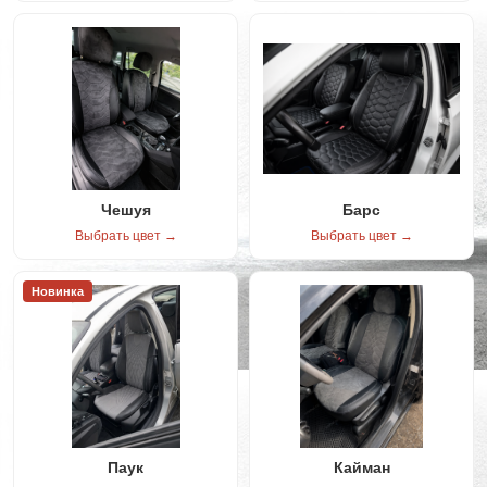
Чешуя
Барс
Выбрать цвет →
Выбрать цвет →
Новинка
Паук
Кайман