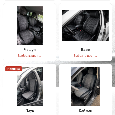
Чешуя
Барс
Выбрать цвет →
Выбрать цвет →
Новинка
Паук
Кайман