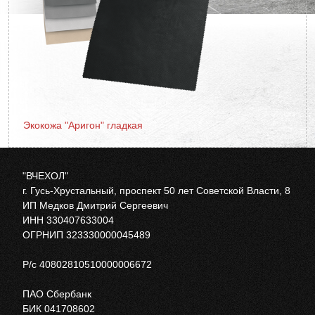
Экокожа "Аригон" гладкая
"ВЧЕХОЛ"
г. Гусь-Хрустальный, проспект 50 лет Советской Власти, 8
ИП Медков Дмитрий Сергеевич
ИНН 330407633004
ОГРНИП 323330000045489
Р/с 40802810510000006672
ПАО Сбербанк
БИК 041708602