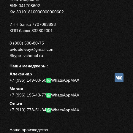
БИК 041708602
К/с 30101810000000000602
ИНН банка 7707083893
КПП банка 332802001
8 (800) 500-80-75
avtoateleay@gmail.com
Skype: vchehol.ru
Наши менеджеры:
Александр
+7 (995) 149-00-50
WhatsApp
MAX
Мария
+7 (996) 195-43-77
WhatsApp
MAX
Ольга
+7 (910) 773-51-34
WhatsApp
MAX
Наше производство