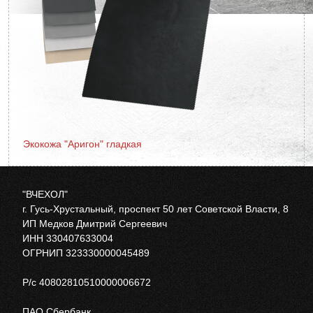
Экокожа "Аригон" гладкая
"ВЧЕХОЛ"
г. Гусь-Хрустальный, проспект 50 лет Советской Власти, 8
ИП Медков Дмитрий Сергеевич
ИНН 330407633004
ОГРНИП 323330000045489
Р/с 40802810510000006672
ПАО Сбербанк