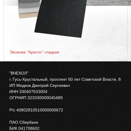
Экокожа "Аригон" гладкая
"ВЧЕХОЛ"
г. Гусь-Хрустальный, проспект 50 лет Советской Власти, 8
ИП Медков Дмитрий Сергеевич
ИНН 330407633004
ОГРНИП 323330000045489
Р/с 40802810510000006672
ПАО Сбербанк
БИК 041708602