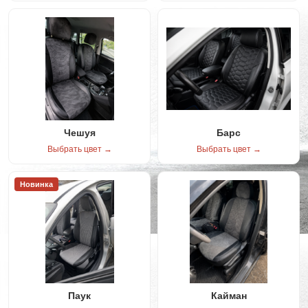
Чешуя
Барс
Выбрать цвет →
Выбрать цвет →
Новинка
Паук
Кайман