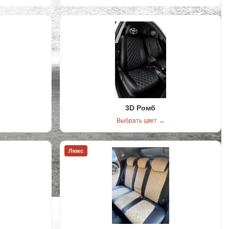
3D Ромб
Выбрать цвет →
Люкс