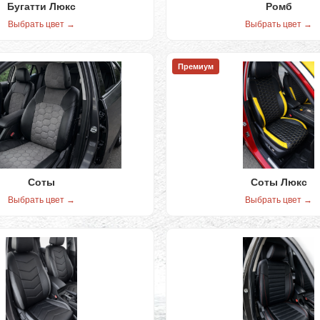
Бугатти Люкс
Ромб
Выбрать цвет →
Выбрать цвет →
Премиум
Соты
Соты Люкс
Выбрать цвет →
Выбрать цвет →