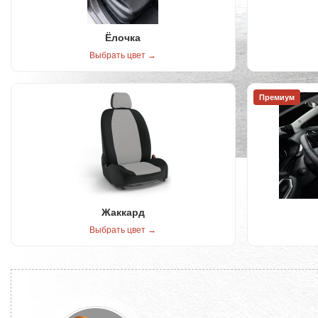
Ёлочка
Выбрать цвет →
Премиум
Жаккард
Выбрать цвет →