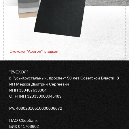
Экокожа "Аригон" гладкая
"ВЧЕХОЛ"
г. Гусь-Хрустальный, проспект 50 лет Советской Власти, 8
ИП Медков Дмитрий Сергеевич
ИНН 330407633004
ОГРНИП 323330000045489
Р/с 40802810510000006672
ПАО Сбербанк
БИК 041708602