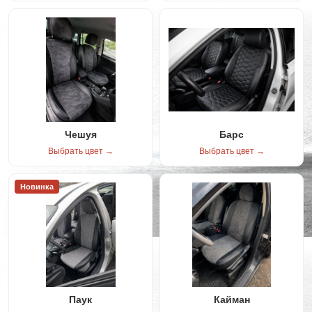
Чешуя
Барс
Выбрать цвет →
Выбрать цвет →
Новинка
Паук
Кайман